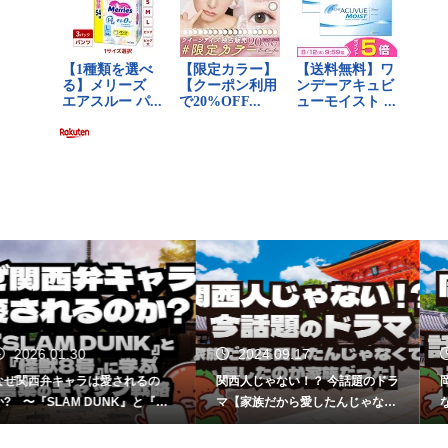
2024.09.17
2024.09.09
関西人じゃない！？ 今話題のドラ
岡田准一さんが関西弁を話さな
怪
マ【家族だから愛したんじゃなく
なった理由はなぜ？
戦
て、愛したのが家族だった】