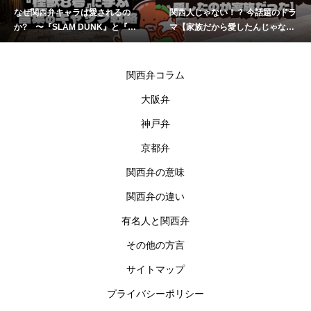
関西人じゃない！？ 今話題のドラ
岡田准一さんが関西弁を話さなく
マ【家族だから愛したんじゃなく
なった理由はなぜ？
て、愛したのが家族だった】
関西弁コラム
大阪弁
神戸弁
京都弁
関西弁の意味
関西弁の違い
有名人と関西弁
その他の方言
サイトマップ
プライバシーポリシー