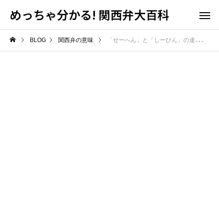
めっちゃ分かる! 関西弁大百科
BLOG
関西弁の意味
「せーへん」と「しーひん」の違いとは？意味・地域差・使い分けを解説