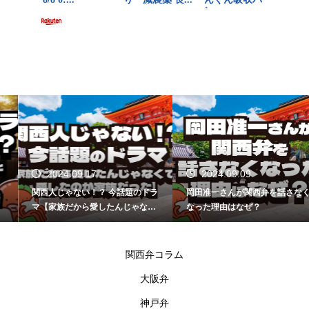
2024.09.17
2024.09.09
関西人じゃない！？ 今話題のドラ
岡田准一さんが関西弁を話さなく
マ【家族だから愛したんじゃなく
なった理由はなぜ？
て、愛したのが家族だった】
関西弁コラム
大阪弁
神戸弁