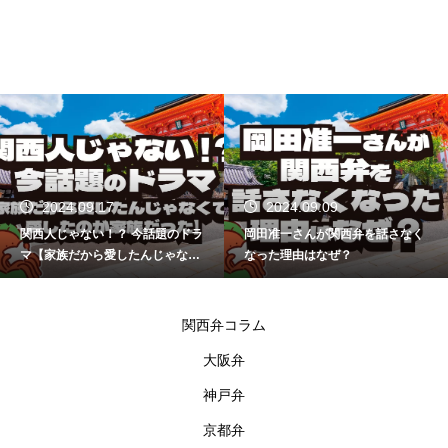
2024.09.17
2024.09.09
関西人じゃない！？ 今話題のドラ
岡田准一さんが関西弁を話さなく
マ【家族だから愛したんじゃなく
なった理由はなぜ？
て、愛したのが家族だった】
関西弁コラム
大阪弁
神戸弁
京都弁