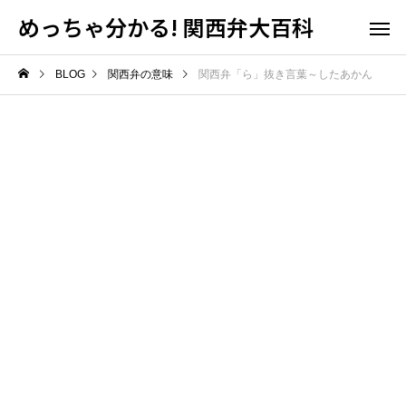
めっちゃ分かる! 関西弁大百科
BLOG
関西弁の意味
関西弁「ら」抜き言葉～したあかん